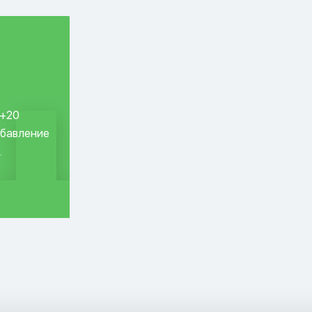
 +20
обавление
.