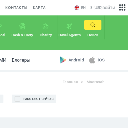
войти
КОНТАКТЫ
КАРТА
EN
$ (USD)
cal
Cash & Carry
Charity
Travel Agents
Поиск
МИ
Блогеры
Android
iOS
Главная
Madrasah
Е
РАБОТАЮТ СЕЙЧАС