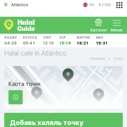
Atlántico
EN
$ (USD)
Каталог
Меню
ФАДЖР
ВОСХОД
ЗУХР
АСР
МАГРИБ
ИША
04:35
05:47
12:10
15:19
18:21
19:31
Halal cafe in Atlántico
Главная
Cafe
Карта точек
Добавь
халяль
точку