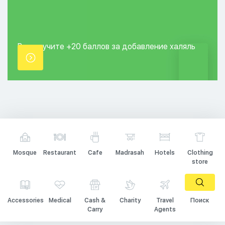
Вы получите +20
баллов за добавление
халяль
точки.
Mosque
Restaurant
Cafe
Madrasah
Hotels
Clothing
store
Accessories
Medical
Cash &
Charity
Travel
Поиск
Carry
Agents