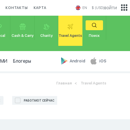
войти
КОНТАКТЫ
КАРТА
EN
$ (USD)
cal
Cash & Carry
Charity
Travel Agents
Поиск
СМИ
Блогеры
Android
iOS
Главная
Travel Agents
Е
РАБОТАЮТ СЕЙЧАС