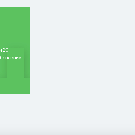
 +20
обавление
.