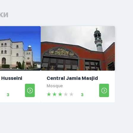
ки
l Husseini
Central Jamia Masjid
Mosque
3
3