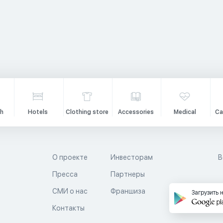
h
Hotels
Clothing store
Accessories
Medical
Ca
О проекте
Инвесторам
В
Пресса
Партнеры
й
СМИ о нас
Франшиза
Загрузить 
Контакты