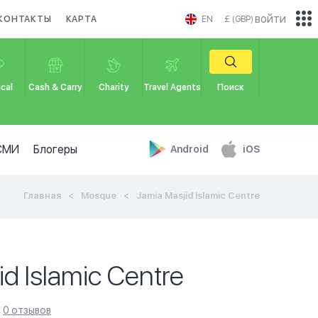
войти
КОНТАКТЫ
КАРТА
EN
£ (GBP)
cal
Cash & Carry
Charity
Travel Agents
Поиск
СМИ
Блогеры
Android
iOS
Главная
Mosque
Jamia Masjid Islamic Centre
d Islamic Centre
0 отзывов