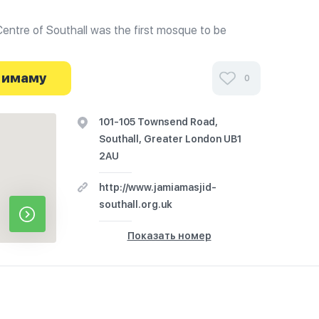
Centre of Southall was the first mosque to be
n 1965. Milaad-un-Nabi is one of the most important
e have been celebrating it every year since 1987.
 lives of the Sahaba, sufi saints (Chistia, Qadria,
 имаму
0
dia) and Awliya Allah and many others, with a
Hadhrat Ghausul Adham Mohiuddin Abdul Qadir
101-105 Townsend Road,
g our monthly khiyarviahn shareef.
Southall, Greater London UB1
2AU
http://www.jamiamasjid-
southall.org.uk
Показать номер