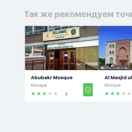
Так же рекомендуем точ
Abubakr Mosque
Al Masjid u
Mosque
Mosque
3