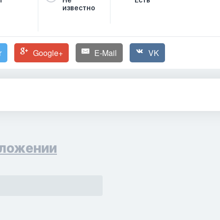
т
Не
Есть
известно
r
Google+
E-Mail
VK
ложении