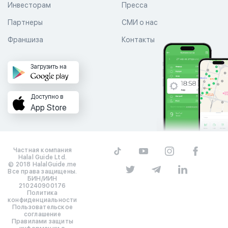
Инвесторам
Пресса
Партнеры
СМИ о нас
Франшиза
Контакты
Загрузить на
Доступно в
App Store
Частная компания
Halal Guide Ltd.
© 2018 HalalGuide.me
Все права защищены.
БИН/ИИН
210240900176
Политика
конфиденциальности
Пользовательское
соглашение
Правилами защиты