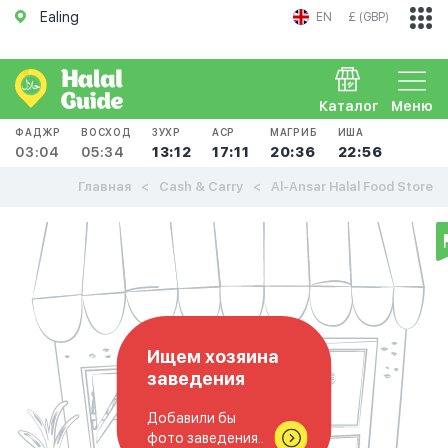
Ealing
EN
£ (GBP)
Каталог
Меню
ФАДЖР
ВОСХОД
ЗУХР
АСР
МАГРИБ
ИША
03:04
05:34
13:12
17:11
20:36
22:56
Главная
Cash & Carry
Al-Ansar Halal Food Store
Ищем хозяина
заведения
Добавили бы
фото заведения..