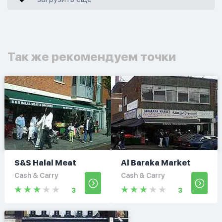
Так же рекомендуем точки
S&S Halal Meat
Al Baraka Market
Cash & Carry
Cash & Carry
3
3