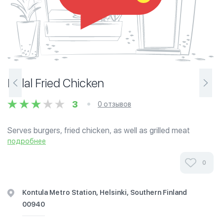
Halal Fried Chicken
3
0 отзывов
Serves burgers, fried chicken, as well as grilled meat
dishes.
подробнее
0
Kontula Metro Station, Helsinki, Southern Finland
00940