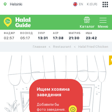
Helsinki
EN
€ (EUR)
Каталог
Меню
ФАДЖР
ВОСХОД
ЗУХР
АСР
МАГРИБ
ИША
02:57
05:17
13:31
17:38
21:30
23:42
Главная
Restaurant
Halal Fried Chicken
Ищем хозяина
заведения
Добавили бы
фото заведения..