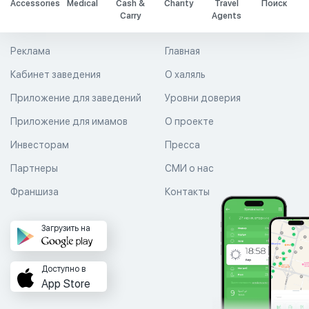
Accessories
Medical
Cash &
Charity
Travel
Поиск
Carry
Agents
Реклама
Главная
Кабинет заведения
О халяль
Приложение для заведений
Уровни доверия
Приложение для имамов
О проекте
Инвесторам
Пресса
Партнеры
СМИ о нас
Франшиза
Контакты
Загрузить на
Доступно в
App Store